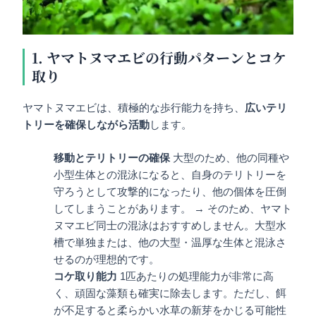
1. ヤマトヌマエビの行動パターンとコケ
取り
ヤマトヌマエビは、積極的な歩行能力を持ち、
広いテリ
トリーを確保しながら活動
します。
移動とテリトリーの確保
大型のため、他の同種や
小型生体との混泳になると、自身のテリトリーを
守ろうとして攻撃的になったり、他の個体を圧倒
してしまうことがあります。 → そのため、ヤマト
ヌマエビ同士の混泳はおすすめしません。大型水
槽で単独または、他の大型・温厚な生体と混泳さ
せるのが理想的です。
コケ取り能力
1匹あたりの処理能力が非常に高
く、頑固な藻類も確実に除去します。ただし、餌
が不足すると柔らかい水草の新芽をかじる可能性