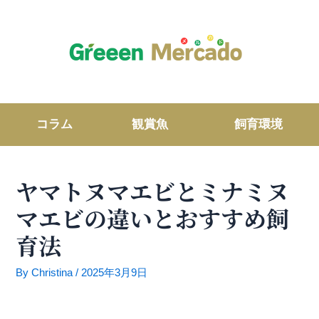
内
容
を
ス
キ
ッ
プ
コラム
観賞魚
飼育環境
ヤマトヌマエビとミナミヌ
マエビの違いとおすすめ飼
育法
By
Christina
/
2025年3月9日