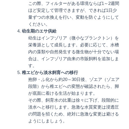
この際、フィルターがある環境ならば1～2週間
ほど安定して管理できますが、できれば1日少
量ずつの水換えを行い、変動を防ぐようにして
ください。
幼生期のエサ供給
幼生はインフゾリア（微小なプランクトン）を
栄養源として成長します。必要に応じて、水槽
内の藻類や自然発生する微生物が十分でない場
合は、インフゾリア由来の市販飼料を追加しま
す。
稚エビから淡水飼育への移行
抱卵・ふ化から約20～30日後、ゾエア（ゾエア
段階）から稚エビへの変態が確認されたら、脚
が底面に着ける生活が始まります。
その際、飼育水の比重は徐々に下げ、段階的に
淡水へと移行します。急激な水質変更は浸透圧
の問題を招くため、絶対に急激な変更は避ける
ようにしましょう。