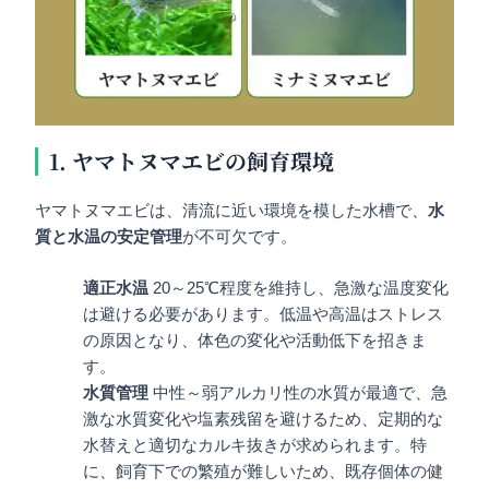
1. ヤマトヌマエビの飼育環境
ヤマトヌマエビは、清流に近い環境を模した水槽で、
水
質と水温の安定管理
が不可欠です。
適正水温
20～25℃程度を維持し、急激な温度変化
は避ける必要があります。低温や高温はストレス
の原因となり、体色の変化や活動低下を招きま
す。
水質管理
中性～弱アルカリ性の水質が最適で、急
激な水質変化や塩素残留を避けるため、定期的な
水替えと適切なカルキ抜きが求められます。特
に、飼育下での繁殖が難しいため、既存個体の健