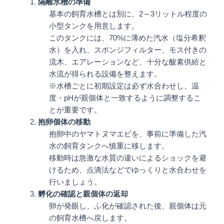
隔離水槽の準備
基本の飼育水槽とは別に、2～3リットル程度の
小型タンクを用意します。
このタンクには、70%に薄めた汽水（塩分希釈
水）を入れ、スポンジフィルター、モス付きの
流木、エアレーションなど、十分な酸素供給と
水流が得られる設備を整えます。
※水槽ごとに初期設定は必ず水合わせし、温
度・pHが親個体と一致するように調整するこ
とが重要です。
抱卵個体の移動
抱卵中のヤマトヌマエビを、事前に準備した汽
水の飼育タンクへ慎重に移します。
移動時は急激な水質の違いによるショックを避
けるため、点滴法などでゆっくりと水合わせを
行いましょう。
孵化の確認と親個体の返却
卵が発眼し、ふ化が確認された後、親個体は元
の飼育水槽へ戻します。