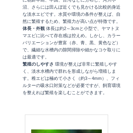
に朝鮮半島、中国、台湾などに分布し、河川や
沼、さらには田んぼ近くでも見かける比較的身近
な淡水エビです。水質や環境の条件が整えば、自
然に繁殖するため、繁殖力が高い点が特徴です。
体長・外観
体長は約2～3cmと小型で、ヤマトヌ
マエビに比べて存在感は控えめ。しかし、カラー
バリエーションが豊富（赤、青、黒、黄色など）
で、繊細な水槽内の隙間掃除や細かなコケ取りに
は最適です。
繁殖のしやすさ
環境が整えば非常に繁殖しやす
く、淡水水槽内で群れを形成しながら増殖しま
す。稚エビは極めて小さく（約3～4mm）、フィ
ルターの吸水口対策などが必要ですが、飼育環境
を整えれば繁殖を楽しむことができます。