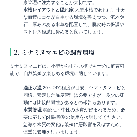
康管理に注力することが大切です。
水槽レイアウトと隠れ家
大型水槽であれば、十分
な面積にコケが自生する環境を整えつつ、流木や
石、厚みのある水草を配置して、脱皮時の保護や
ストレス軽減に努めると良いでしょう。
2. ミナミヌマエビの飼育環境
ミナミヌマエビは、小型から中型水槽でも十分に飼育可
能で、自然繁殖が楽しめる環境に適しています。
適正水温
20～24℃程度が目安。ヤマトヌマエビと
同様、安定した温度管理は必要ですが、多少の変
動には比較的耐性があるとの報告もあります。
水質管理
弱酸性～中性の水質が好まれるため、必
要に応じてpH調整剤の使用を検討してください。
急激な水質の変化は繁殖に悪影響を及ぼすため、
慎重に管理を行いましょう。