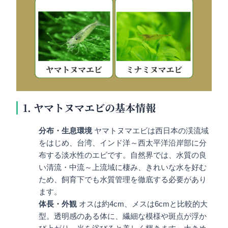
1. ヤマトヌマエビの基本情報
分布・生息環境
ヤマトヌマエビは西日本の渓流域
をはじめ、台湾、インド洋～西太平洋沿岸部に分
布する淡水性のエビです。自然界では、水質の良
い清流・中流～上流域に棲み、きれいな水を好む
ため、飼育下でも水質管理を徹底する必要があり
ます。
体長・外観
オスは約4cm、メスは6cmと比較的大
型。透明感のある体に、繊細な模様や斑点が浮か