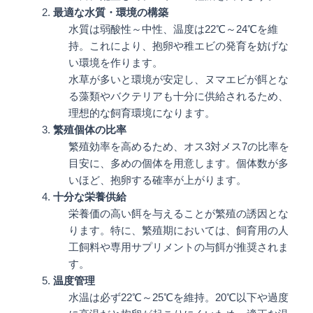
最適な水質・環境の構築
水質は弱酸性～中性、温度は22℃～24℃を維
持。これにより、抱卵や稚エビの発育を妨げな
い環境を作ります。
水草が多いと環境が安定し、ヌマエビが餌とな
る藻類やバクテリアも十分に供給されるため、
理想的な飼育環境になります。
繁殖個体の比率
繁殖効率を高めるため、オス3対メス7の比率を
目安に、多めの個体を用意します。個体数が多
いほど、抱卵する確率が上がります。
十分な栄養供給
栄養価の高い餌を与えることが繁殖の誘因とな
ります。特に、繁殖期においては、飼育用の人
工飼料や専用サプリメントの与餌が推奨されま
す。
温度管理
水温は必ず22℃～25℃を維持。20℃以下や過度