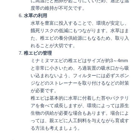
に高温だと抱卵が起こりにくいため、適正な温
度帯の維持が不可欠です。
水草の利用
水草を豊富に投入することで、環境が安定し、
餓死リスクの低減にもつながります。水草はま
た、稚エビの養分供給源にもなるため、取り入
れることが大切です。
稚エビの管理
ミナミヌマエビの稚エビはサイズが約3～4mm
と非常に小さいため、ろ過装置の吸水口から吸
い込まれないよう、フィルターには必ずスポン
ジなどのストレーナーを取り付けるなどの対策
が必要です。
稚エビは基本的に水草に付着した苔やバクテリ
アを食べて成長しますが、環境によっては原生
生物の供給が必要な場合もあります。場合によ
っては、親エビに人工飼料を与えながら育成す
る方法も考えましょう。