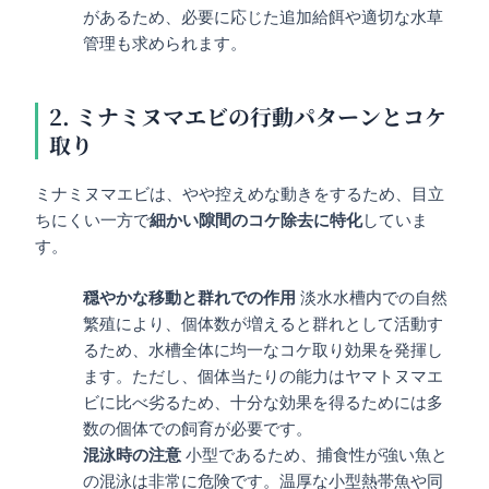
があるため、必要に応じた追加給餌や適切な水草
管理も求められます。
2. ミナミヌマエビの行動パターンとコケ
取り
ミナミヌマエビは、やや控えめな動きをするため、目立
ちにくい一方で
細かい隙間のコケ除去に特化
していま
す。
穏やかな移動と群れでの作用
淡水水槽内での自然
繁殖により、個体数が増えると群れとして活動す
るため、水槽全体に均一なコケ取り効果を発揮し
ます。ただし、個体当たりの能力はヤマトヌマエ
ビに比べ劣るため、十分な効果を得るためには多
数の個体での飼育が必要です。
混泳時の注意
小型であるため、捕食性が強い魚と
の混泳は非常に危険です。温厚な小型熱帯魚や同