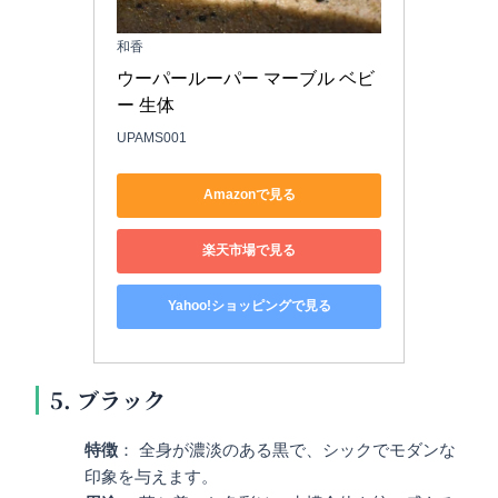
和香
ウーパールーパー マーブル ベビ
ー 生体
UPAMS001
Amazonで見る
楽天市場で見る
Yahoo!ショッピングで見る
5. ブラック
特徴
： 全身が濃淡のある黒で、シックでモダンな
印象を与えます。