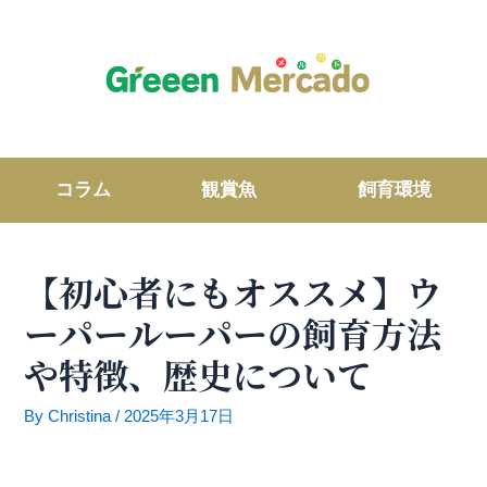
内
容
を
ス
キ
ッ
プ
コラム
観賞魚
飼育環境
【初心者にもオススメ】ウ
ーパールーパーの飼育方法
や特徴、歴史について
By
Christina
/
2025年3月17日