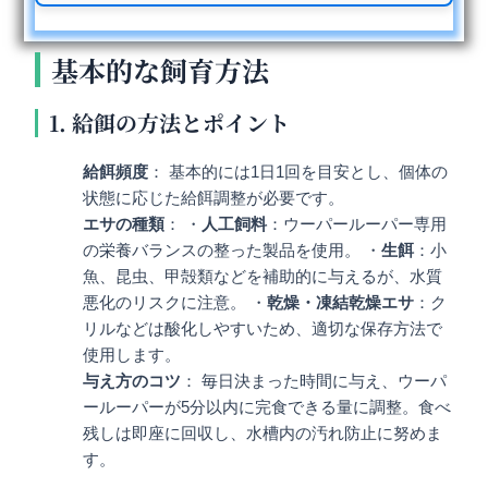
基本的な飼育方法
1. 給餌の方法とポイント
給餌頻度
： 基本的には1日1回を目安とし、個体の
状態に応じた給餌調整が必要です。
エサの種類
： ・
人工飼料
：ウーパールーパー専用
の栄養バランスの整った製品を使用。 ・
生餌
：小
魚、昆虫、甲殻類などを補助的に与えるが、水質
悪化のリスクに注意。 ・
乾燥・凍結乾燥エサ
：ク
リルなどは酸化しやすいため、適切な保存方法で
使用します。
与え方のコツ
： 毎日決まった時間に与え、ウーパ
ールーパーが5分以内に完食できる量に調整。食べ
残しは即座に回収し、水槽内の汚れ防止に努めま
す。