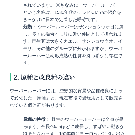
されています。 ※ちなみに「ウーパールーパー」
という名称は、1980年代のテレビCMでの紹介を
きっかけに日本で定着した呼称です。
分類
： ウーパールーパーはサンショウウオ目に属
し、多くの場合イモリに近い仲間として扱われま
す。両生類は大きくカエル、サンショウウオ、イ
モリ、その他のグループに分かれますが、ウーパ
ールーパーは幼形成熟の性質を持つ希少な存在で
す。
2. 原種と改良種の違い
ウーパールーパーには、歴史的な背景や品種改良によっ
て変化した「原種」と、現在市場で愛玩用として販売さ
れている個体群があります。
原種の特徴
： 野生のウーパールーパーは全身が黒
っぽく、全長40cmほどに成長し、すばやい動きが
特徴とされます。150年前にヨーロッパに持ち出さ