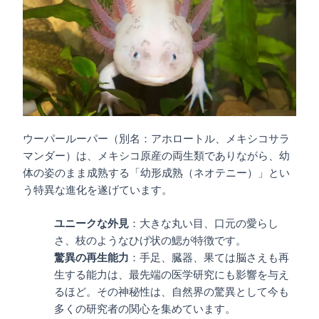
ウーパールーパー（別名：アホロートル、メキシコサラ
マンダー）は、メキシコ原産の両生類でありながら、幼
体の姿のまま成熟する「幼形成熟（ネオテニー）」とい
う特異な進化を遂げています。
ユニークな外見
：大きな丸い目、口元の愛らし
さ、枝のようなひげ状の鰓が特徴です。
驚異の再生能力
：手足、臓器、果ては脳さえも再
生する能力は、最先端の医学研究にも影響を与え
るほど。その神秘性は、自然界の驚異として今も
多くの研究者の関心を集めています。