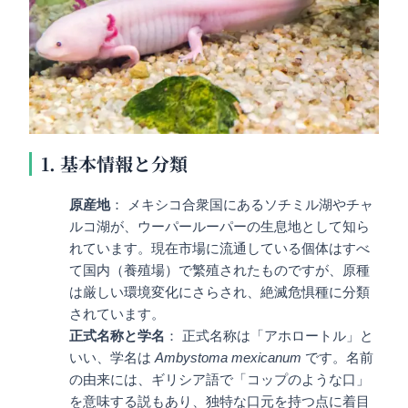
1. 基本情報と分類
原産地
： メキシコ合衆国にあるソチミル湖やチャ
ルコ湖が、ウーパールーパーの生息地として知ら
れています。現在市場に流通している個体はすべ
て国内（養殖場）で繁殖されたものですが、原種
は厳しい環境変化にさらされ、絶滅危惧種に分類
されています。
正式名称と学名
： 正式名称は「アホロートル」と
いい、学名は
Ambystoma mexicanum
です。名前
の由来には、ギリシア語で「コップのような口」
を意味する説もあり、独特な口元を持つ点に着目