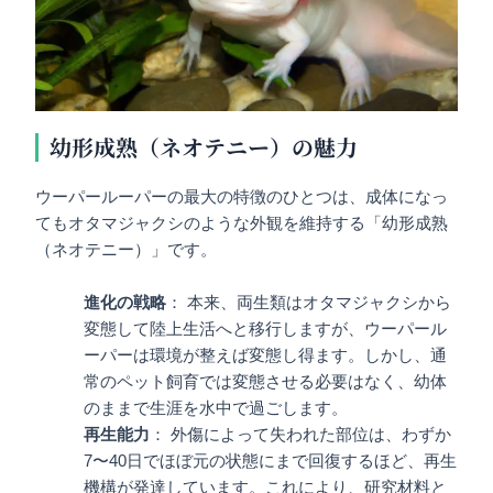
幼形成熟（ネオテニー）の魅力
ウーパールーパーの最大の特徴のひとつは、成体になっ
てもオタマジャクシのような外観を維持する「幼形成熟
（ネオテニー）」です。
進化の戦略
： 本来、両生類はオタマジャクシから
変態して陸上生活へと移行しますが、ウーパール
ーパーは環境が整えば変態し得ます。しかし、通
常のペット飼育では変態させる必要はなく、幼体
のままで生涯を水中で過ごします。
再生能力
： 外傷によって失われた部位は、わずか
7〜40日でほぼ元の状態にまで回復するほど、再生
機構が発達しています。これにより、研究材料と