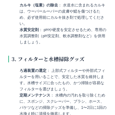
カルキ（塩素）の除去
： 水道水に含まれるカルキ
は、ウーパールーパーの皮膚や鰓を傷つけるた
め、必ず使用前にカルキ抜き剤で処理してくださ
い。
水質安定剤
： pHや硬度を安定させるため、専用の
水質調整剤（pH安定剤、軟水調整剤など）を併用
しましょう。
3. フィルターと水槽掃除グッズ
ろ過装置の選定
： 上部式フィルターや外部式フィ
ルターを用いることで、安定した水質を維持しま
す。水槽サイズに合ったもの、かつ掃除が容易な
フィルターを選びましょう。
定期メンテナンス
： 水槽内の汚れを取り除くため
に、スポンジ、スクレーパー、ブラシ、ホース、
バケツなどの掃除グッズを準備し、1〜2日に1回の
水換え時に清掃を徹底します。