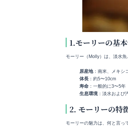
1.モーリーの基
モーリー（Molly）は、淡
原産地
：南米、メキシ
体長
：約5〜10cm
寿命
：一般的に3〜5年
生息環境
：淡水および
2. モーリーの特
モーリーの魅力は、何と言っ