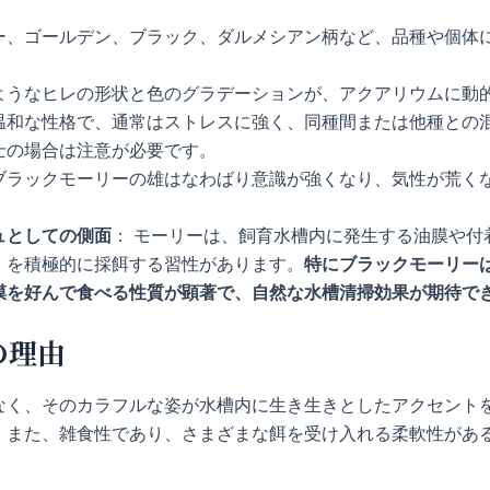
ー、ゴールデン、ブラック、ダルメシアン柄など、品種や個体
ようなヒレの形状と色のグラデーションが、アクアリウムに動
温和な性格で、通常はストレスに強く、同種間または他種との
士の場合は注意が必要です。
ブラックモーリーの雄はなわばり意識が強くなり、気性が荒く
。
ュとしての側面
： モーリーは、飼育水槽内に発生する油膜や付
）を積極的に採餌する習性があります。
特にブラックモーリー
膜を好んで食べる性質が顕著で、自然な水槽清掃効果が期待で
の理由
なく、そのカラフルな姿が水槽内に生き生きとしたアクセント
。また、雑食性であり、さまざまな餌を受け入れる柔軟性があ