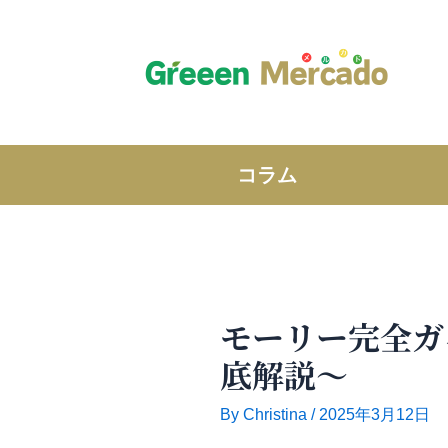
内
容
を
ス
キ
ッ
プ
コラム
モーリー完全ガ
底解説～
By
Christina
/
2025年3月12日