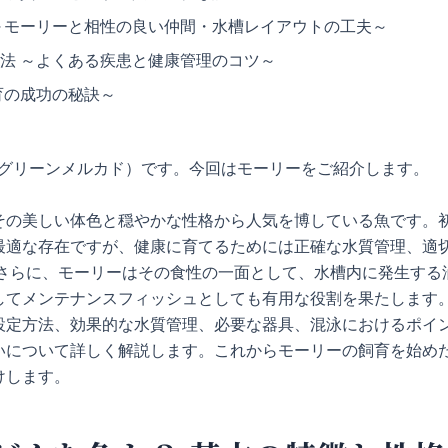
点 ～モーリーと相性の良い仲間・水槽レイアウトの工夫～
防法 ～よくある疾患と健康管理のコツ～
飼育の成功の秘訣～
cado（グリーンメルカド）です。今回はモーリーをご紹介します。
その美しい体色と穏やかな性格から人気を博している魚です。
最適な存在ですが、健康に育てるためには正確な水質管理、適
 さらに、モーリーはその食性の一面として、水槽内に発生する
してメンテナンスフィッシュとしても有用な役割を果たします。
設定方法、効果的な水質管理、必要な器具、混泳におけるポイ
いについて詳しく解説します。これからモーリーの飼育を始め
けします。