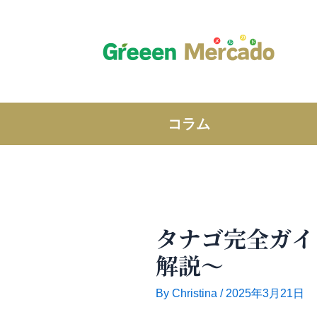
内
容
を
ス
キ
ッ
プ
コラム
タナゴ完全ガイ
解説～
By
Christina
/
2025年3月21日