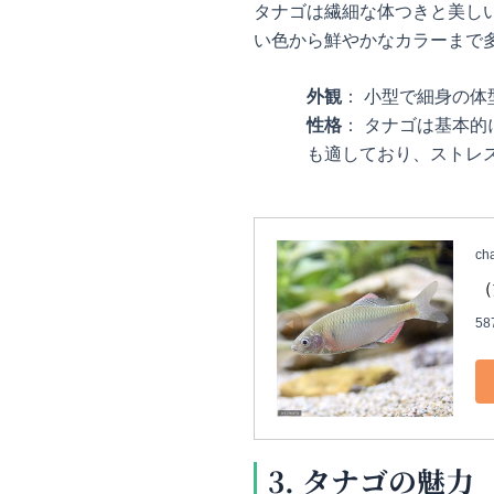
タナゴは繊細な体つきと美し
い色から鮮やかなカラーまで
外観
： 小型で細身の
性格
： タナゴは基本
も適しており、ストレ
ch
（
58
3. タナゴの魅力