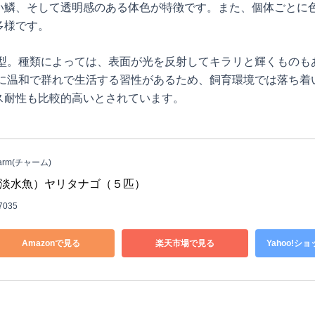
い鱗、そして透明感のある体色が特徴です。また、個体ごとに
多様です。
体型。種類によっては、表面が光を反射してキラリと輝くものも
的に温和で群れで生活する習性があるため、飼育環境では落ち着
ス耐性も比較的高いとされています。
arm(チャーム)
淡水魚）ヤリタナゴ（５匹）
7035
Amazonで見る
楽天市場で見る
Yahoo!シ