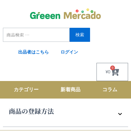
内
容
を
ス
キ
検索
ッ
プ
出品者はこちら
ログイン
検
索
対
0
Cart
¥
0
象:
カテゴリー
新着商品
コラム
商品の登録方法