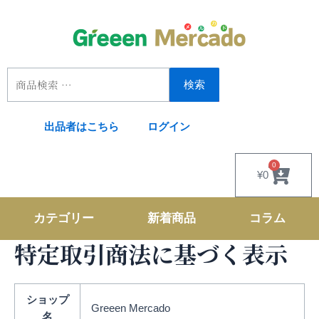
内
容
を
ス
キ
検索
ッ
プ
出品者はこちら
ログイン
検
索
対
0
Cart
¥
0
象:
カテゴリー
新着商品
コラム
特定取引商法に基づく表示
ショップ
Greeen Mercado
名