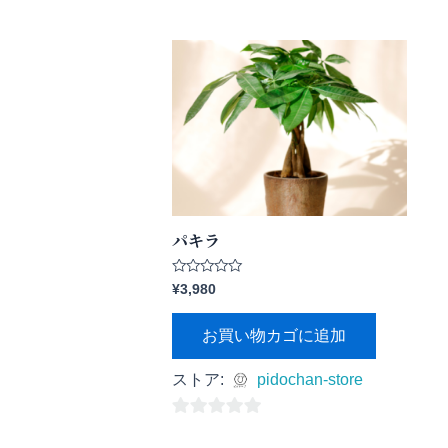
パキラ
5
¥
3,980
段
階
中
お買い物カゴに追加
0
の
評
価
ストア:
pidochan-store
0