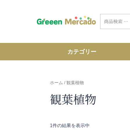
内
容
検
を
索
ス
対
キ
象:
ッ
プ
カテゴリー
ホーム
/ 観葉植物
観葉植物
1件の結果を表示中